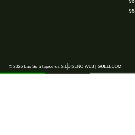
96
96
© 2026 Lax Sofá tapiceros S.L
DISEÑO WEB | GUELLCOM