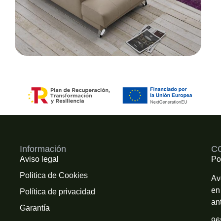
Información
C
Aviso legal
Po
Politica de Cookies
Av
en
Política de privacidad
an
Garantía
96