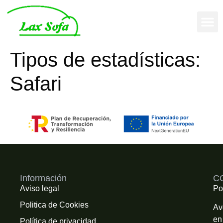
Tipos de estadísticas:
Safari
Información
C
Aviso legal
Po
Politica de Cookies
Av
en
Política de privacidad