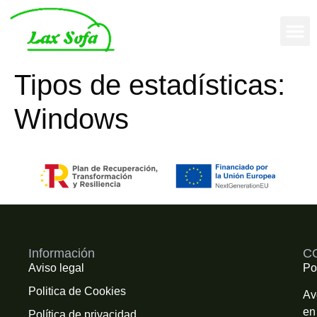
Tipos de estadísticas:
Windows
Información
C
Aviso legal
Po
Politica de Cookies
Av
en
Política de privacidad